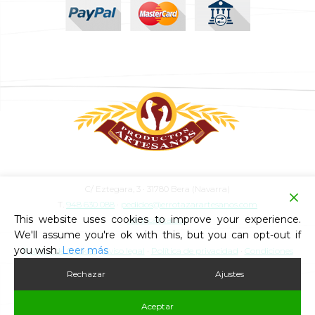
C/ Eztegara, 3 · 31780 Bera (Navarra)
T.
948 630 088
·
pedidos@errotazarartesanos.com
This website uses cookies to improve your experience.
ver localización
We'll assume you're ok with this, but you can opt-out if
you wish.
Leer más
Política de Cookies
·
Aviso legal
·
Política de privacidad
·
Condiciones
generales
Rechazar
Ajustes
© 2021 Errotazar Artesanos . Pasión por el Pato
Aceptar