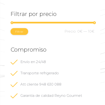
Filtrar por precio
Preci
Preci
Precio:
0€
—
10€
Filtrar
mínim
máxi
Compromiso
Envío en 24/48
Transporte refrigerado
Att cliente
948 630 088
Garantía de calidad Reyno Gourmet